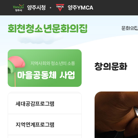
문화의집
인사
운영
지역사회와 청소년의 소통
창의문화
시설 둘
마을공동체 사업
조직
찾아오시
세대공감프로그램
지역연계프로그램