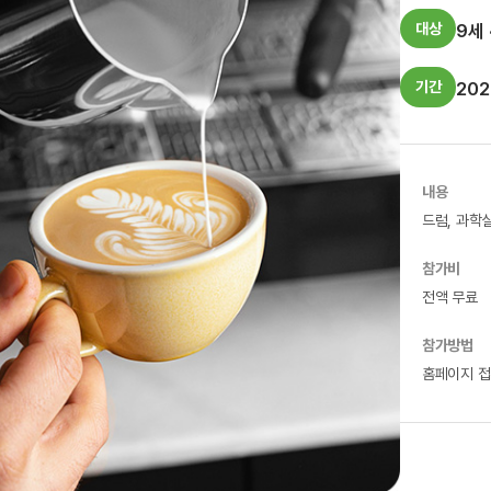
9세 
대상
202
기간
내용
드럼, 과학
참가비
전액 무료
참가방법
홈페이지 