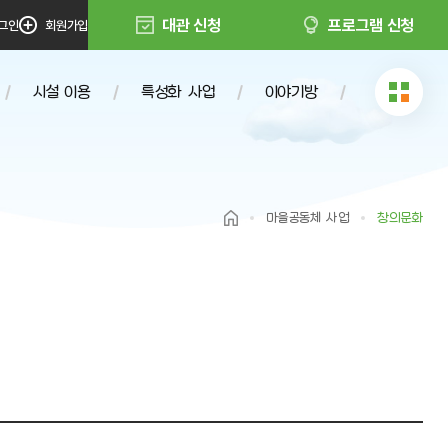
대관 신청
프로그램 신청
그인
회원가입
시설 이용
특성화 사업
이야기방
대관안내
인증프로그램
공지사항
대관신청
회천노리터
자료실
마을공동체 사업
창의문화
프로그램 신청
e소식지
보도자료