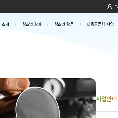
로
 소개
청소년 참여
청소년 활동
마을공동체 사업
말
청소년운영위원회
봉사
세대공감프로그램
'지음'
법인
진로
지역연계프로그램
자치기구
러보기
환경
창의문화
청소년동아리 연합
도
참여
학교연계프로그램
는 길
사업안내