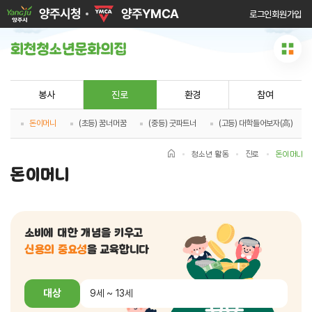
로그인
회원가입
봉사
진로
환경
참여
돈이머니
(초등) 꿈너머꿈
(중등) 굿파트너
(고등) 대학들어보자(高)
청소년 활동
진로
돈이머니
돈이머니
소비에 대한 개념을 키우고
신용의 중요성
을 교육합니다
대상
9세 ~ 13세