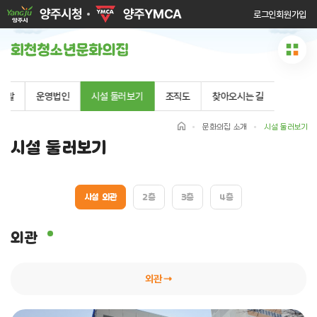
로그인
회원가입
사말
운영법인
시설 둘러보기
조직도
찾아오시는 길
문화의집 소개
시설 둘러보기
시설 둘러보기
시설 외관
2층
3층
4층
외관
외관