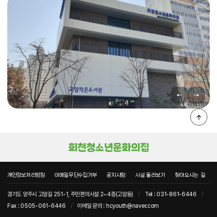
개인정보처리방침
이메일무단수집거부
공지사항
시설 둘러보기
찾아오시는 길
경기도 양주시 고암길 251-1, 주민편의시설 2~4층(고암동)
/
Tel : 031-861-6446
/
Fax : 0505-061-6446
/
이메일 문의 : hcyouth@naver.com