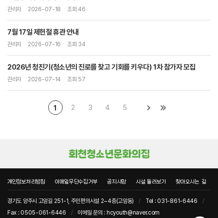
관리자
2026-07-18
조회 46
7월 17일 제헌절 휴관 안내
관리자
2026-07-16
조회 34
2026년 청진기(청소년의 진로를 찾고 기회를 키우다) 1차 참가자 모집
관리자
2026-07-14
조회 57
2
3
4
5
1
개인정보처리방침
이메일무단수집거부
공지사항
시설 둘러보기
찾아오시는 길
경기도 양주시 고암길 251-1, 주민편의시설 2~4층(고암동)
/
Tel : 031-861-6446
/
Fax : 0505-061-6446
/
이메일 문의 : hcyouth@naver.com