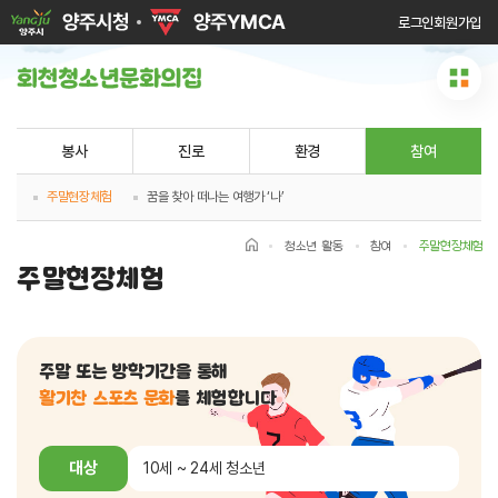
로그인
회원가입
봉사
진로
환경
참여
주말현장체험
꿈을 찾아 떠나는 여행가 ‘나’
청소년 활동
참여
주말현장체험
주말현장체험
주말 또는 방학기간을 통해
활기찬 스포츠 문화
를 체험합니다
대상
10세 ~ 24세 청소년