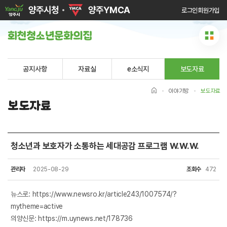
로그인
회원가입
공지사항
자료실
e소식지
보도자료
이야기방
보도자료
보도자료
청소년과 보호자가 소통하는 세대공감 프로그램 W.W.W.
관리자
2025-08-29
조회수
472
뉴스로:
https://www.newsro.kr/article243/1007574/?
mytheme=active
의양신문:
https://m.uynews.net/178736