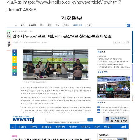
기호일보:
https://www.kihoilbo.co.kr/news/articleView.html?
idxno=1146358